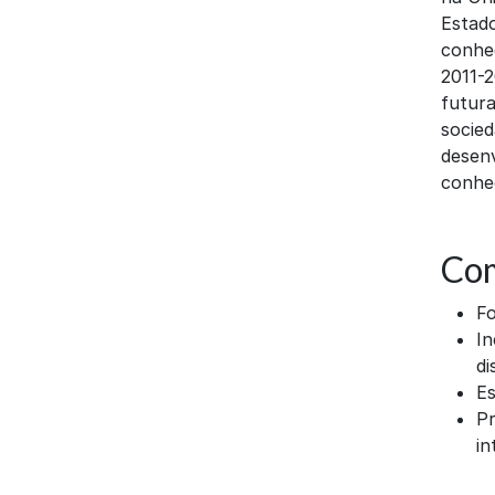
Estado
conhe
2011-2
futur
socie
desenv
conhe
Com
Fo
In
di
Es
Pr
in