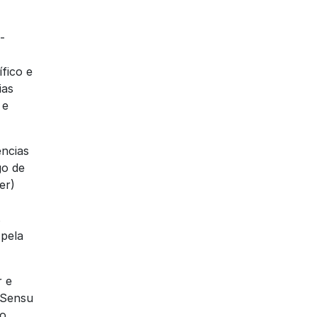
-
fico e
ias
 e
ncias
go de
er)
s
 pela
r e
 Sensu
no