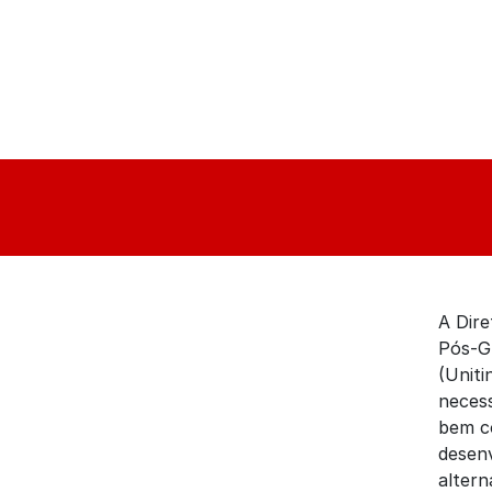
A Dire
Pós-G
(Uniti
necess
bem co
desenv
altern