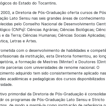
ógicos do Estado do Tocantins.
2003, a Diretoria de Pós-Graduação oferta cursos de Pós
ação Lato Sensu nas seis grandes áreas de conhecimento
lecidas pelo Conselho Nacional de Desenvolvimento Cientí
ógico (CNPq): Ciências Agrárias; Ciências Biológicas; Ciênc
 e da Terra; Ciências Humanas; Ciências Sociais Aplicadas;
stica, Letras e Artes.
ometida com o desenvolvimento de habilidades e competê
ofissionais da instituição, esta Diretoria fomentou, ao lon
ajetória, a formação de Mestres (Minter) e Doutores (Dint
te parcerias com universidades de renome nacional. O
imento adquirido tem sido consistentemente aplicado na
ades acadêmicas e pedagógicas dos cursos disponibilizados
sidade.
tivo primordial da Diretoria de Pós-Graduação é consolida
dir os programas de Pós-Graduação Lato Sensu e Stricto
tins, de modo a mantê-la como instituição de referência 