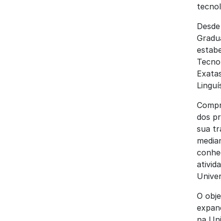
tecnol
Desde 
Gradu
estabe
Tecnol
Exatas
Linguí
Compr
dos pr
sua tr
median
conhec
ativid
Univer
O obje
expan
na Uni