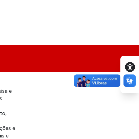
isa e
s
to,
uções e
is e