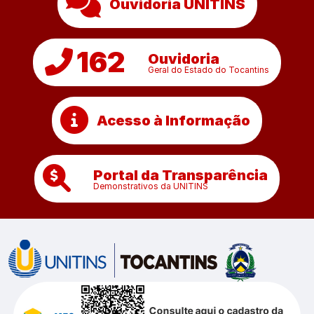
Ouvidoria UNITINS
162
Ouvidoria
Geral do Estado do Tocantins
Acesso à Informação
Portal da Transparência
Demonstrativos da UNITINS