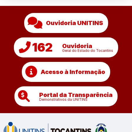
Ouvidoria UNITINS
162
Ouvidoria
Geral do Estado do Tocantins
Acesso à Informação
Portal da Transparência
Demonstrativos da UNITINS