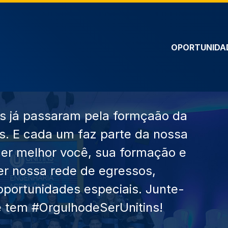
OPORTUNIDA
ais já passaram pela formçaão da
os. E cada um faz parte da nossa
cer melhor você, sua formação e
cer nossa rede de egressos,
oportunidades especiais. Junte-
 tem #OrgulhodeSerUnitins!