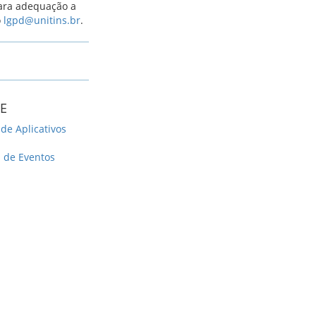
para adequação a
o
lgpd@unitins.br
.
E
 de Aplicativos
 de Eventos