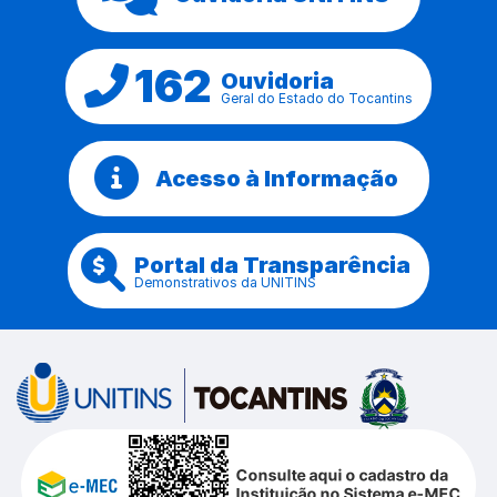
162
Ouvidoria
Geral do Estado do Tocantins
Acesso à Informação
Portal da Transparência
Demonstrativos da UNITINS