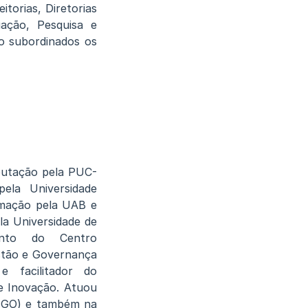
torias, Diretorias
ação, Pesquisa e
ão subordinados os
putação pela PUC-
ela Universidade
rmação pela UAB e
a Universidade de
unto do Centro
estão e Governança
e facilitador do
e Inovação. Atuou
J-GO) e também na