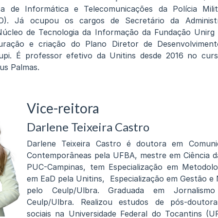
ca de Informática e Telecomunicações da Polícia Mil
O). Já ocupou os cargos de Secretário da Administ
úcleo de Tecnologia da Informação da Fundação Unirg
uração e criação do Plano Diretor de Desenvolvimen
upi. É professor efetivo da Unitins desde 2016 no cur
us Palmas.
Vice-reitora
Darlene Teixeira Castro
Darlene Teixeira Castro é doutora em Comuni
Contemporâneas pela UFBA, mestre em Ciência d
PUC-Campinas, tem Especialização em Metodolo
em EaD pela Unitins, Especialização em Gestão e
pelo Ceulp/Ulbra. Graduada em Jornalism
Ceulp/Ulbra. Realizou estudos de pós-douto
sociais na Universidade Federal do Tocantins (U