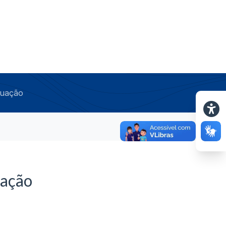
duação
uação