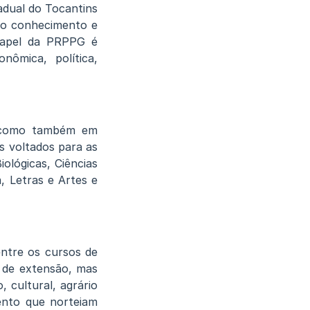
adual do Tocantins
 do conhecimento e
 papel da PRPPG é
nômica, política,
ia como também em
s voltados para as
ológicas, Ciências
a, Letras e Artes e
ntre os cursos de
 de extensão, mas
 cultural, agrário
ento que norteiam