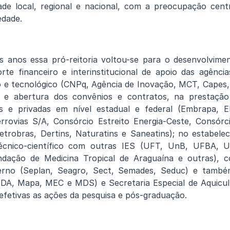
dade local, regional e nacional, com a preocupação cent
edade.
s anos essa pró-reitoria voltou-se para o desenvolvime
rte financeiro e interinstitucional de apoio das agênci
o e tecnológico (CNPq, Agência de Inovação, MCT, Capes
e e abertura dos convênios e contratos, na prestaçã
s e privadas em nível estadual e federal (Embrapa, El
rrovias S/A, Consórcio Estreito Energia-Ceste, Consórc
etrobras, Dertins, Naturatins e Saneatins); no estabele
écnico-científico com outras IES (UFT, UnB, UFBA, 
dação de Medicina Tropical de Araguaína e outras), c
erno (Seplan, Seagro, Sect, Semades, Seduc) e també
MDA, Mapa, MEC e MDS) e Secretaria Especial de Aquicul
 efetivas as ações da pesquisa e pós-graduação.