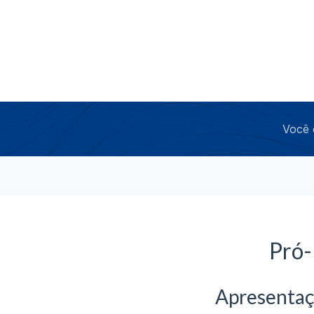
Você 
Pró-
Apresenta