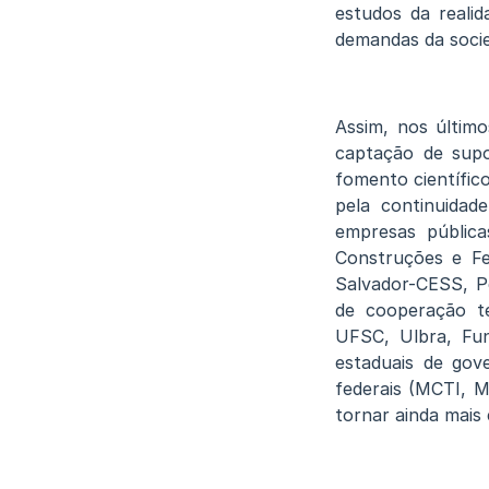
estudos da reali
demandas da soci
Assim, nos último
captação de supo
fomento científic
pela continuidad
empresas pública
Construções e Fe
Salvador-CESS, P
de cooperação t
UFSC, Ulbra, Fun
estaduais de gov
federais (MCTI, 
tornar ainda mais