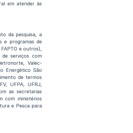
ral em atender às
nto da pesquisa, a
as e programas de
, FAPTO e outros),
o de serviços com
etronorte, Valec-
io Energético São
cimento de termos
UFV, UFPA, UFRJ,
om as secretarias
m com ministérios
tura e Pesca para