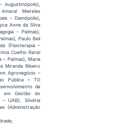
– Augustinópolis),
 Amaral Meireles
eis – Dianópolis),
yca Anne da Silva
agogia – Palmas),
almas), Paulo Beli
a (Fisioterapia –
stina Coelho Ranzi
a – Palmas), Maria
ia Miranda Ribeiro
 em Agronegócio –
tão Pública – TO
senvolvimento de
ia em Gestão do
– UAB), Silvéria
es (Administração
drade;