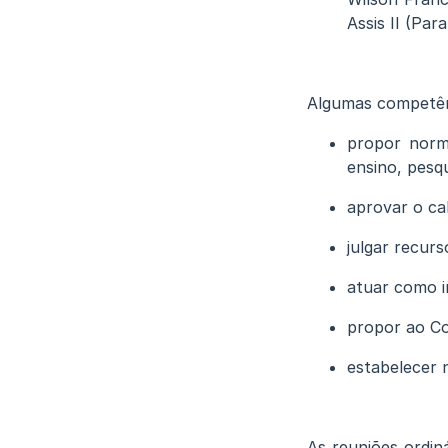
Assis II (Para
Algumas competên
propor norma
ensino, pesq
aprovar o ca
julgar recur
atuar como i
propor ao Co
estabelecer 
As reuniões ordin