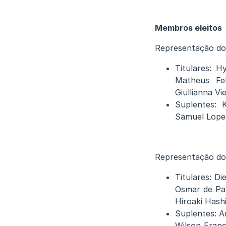
Membros eleitos
Representação do
Titulares: H
Matheus Fel
Giullianna V
Suplentes: 
Samuel Lopes
Representação do
Titulares: D
Osmar de Paul
Hiroaki Hash
Suplentes: A
Wilson Franc