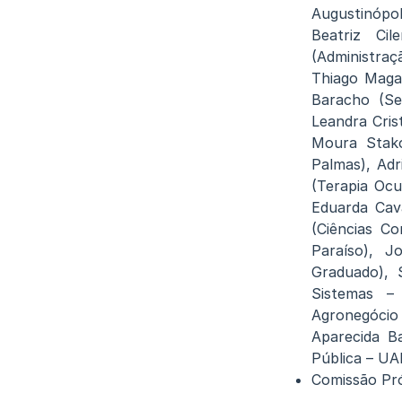
Augustinópol
Beatriz Ci
(Administraç
Thiago Magal
Baracho (Se
Leandra Cris
Moura Stako
Palmas), Adr
(Terapia Ocu
Eduarda Cava
(Ciências Co
Paraíso), 
Graduado), 
Sistemas –
Agronegócio
Aparecida Ba
Pública – UA
Comissão Pró