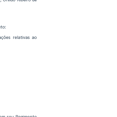
to:
ções relativas ao
o em seu Regimento