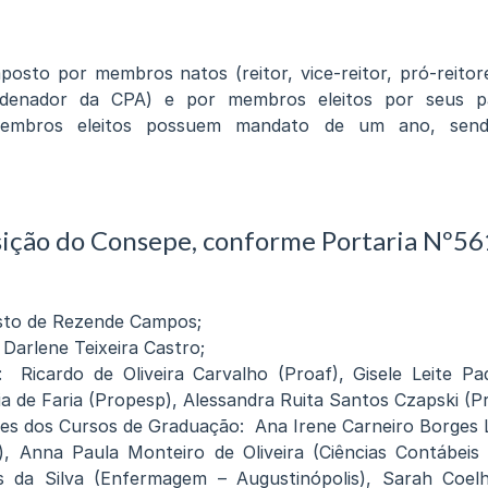
osto por membros natos (reitor, vice-reitor, pró-reitor
denador da CPA) e por membros eleitos por seus pa
membros eleitos possuem mandato de um ano, send
ição do Consepe, conforme Portaria Nº5
sto de Rezende Campos;
 Darlene Teixeira Castro;
: Ricardo de Oliveira Carvalho (Proaf), Gisele Leite Pa
ia de Faria (Propesp), Alessandra Ruita Santos Czapski (P
s dos Cursos de Graduação: Ana Irene Carneiro Borges 
), Anna Paula Monteiro de Oliveira (Ciências Contábeis 
s da Silva (Enfermagem – Augustinópolis), Sarah Coelh