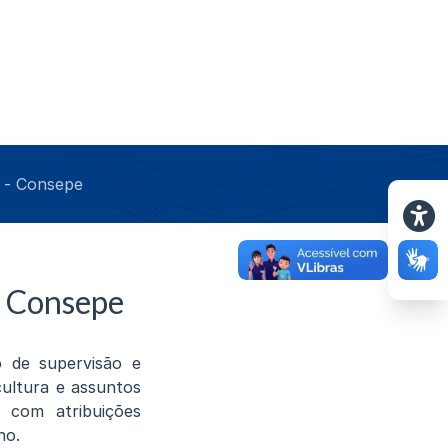
o - Consepe
- Consepe
o de supervisão e
cultura e assuntos
 com atribuições
no.