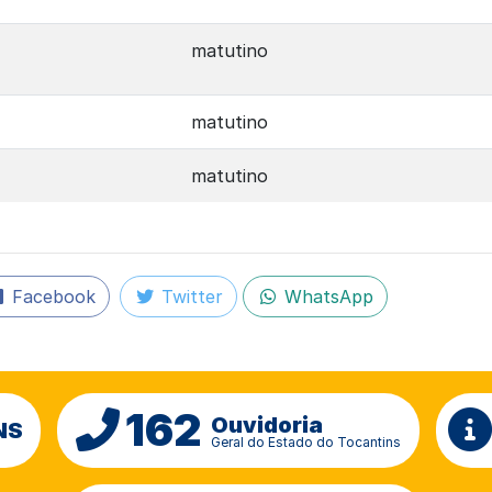
matutino
matutino
matutino
Facebook
Twitter
WhatsApp
162
Ouvidoria
NS
Geral do Estado do Tocantins