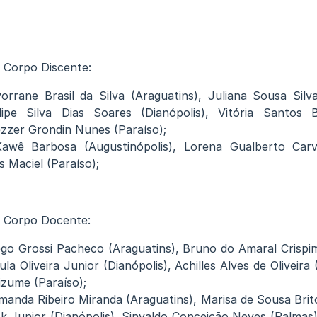
 Corpo Discente:
yorrane Brasil da Silva (Araguatins), Juliana Sousa Silva
ipe Silva Dias Soares (Dianópolis), Vitória Santos 
iezzer Grondin Nunes (Paraíso);
Kawê Barbosa (Augustinópolis), Lorena Gualberto Carva
 Maciel (Paraíso);
 Corpo Docente:
iego Grossi Pacheco (Araguatins), Bruno do Amaral Crispim
a Oliveira Junior (Dianópolis), Achilles Alves de Oliveira
izume (Paraíso);
manda Ribeiro Miranda (Araguatins), Marisa de Sousa Brito
k Junior (Dianópolis), Sinvaldo Conceição Neves (Palmas),