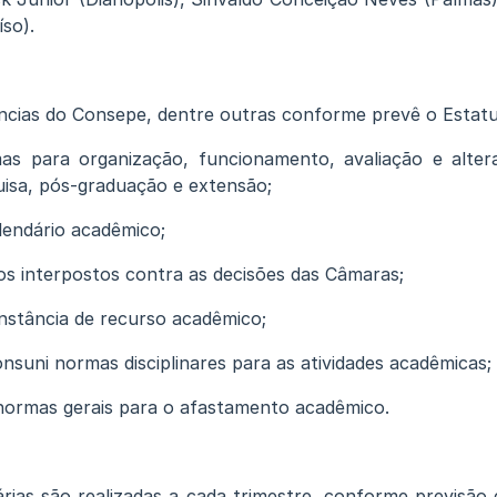
íso).
cias do Consepe, dentre outras conforme prevê o Estatu
s para organização, funcionamento, avaliação e altera
uisa, pós-graduação e extensão;
lendário acadêmico;
sos interpostos contra as decisões das Câmaras;
nstância de recurso acadêmico;
nsuni normas disciplinares para as atividades acadêmicas;
normas gerais para o afastamento acadêmico.
árias são realizadas a cada trimestre, conforme previsã