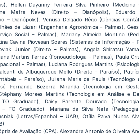
is), Hellen Dayanny Ferreira Silva Pinheiro (Medicina 
lene Mafra Neves (Direito – Dianópolis), Eduardo
ão – Dianópolis), Venusa Delgado Rêgo (Ciências Contáb
hães de Lázari (Engenharia Agronômica – Palmas), Gess
rviço Social – Palmas), Mariany Almeida Montino (Ped
tina Cavina Piovesan Soares (Sistemas de Informação – P
viak Junior (Direito – Palmas), Angela Shiratsu Yamad
iana Martins Ferraz (Fonoaudiologia – Palmas), Paula Cri
pacional – Palmas), Luciana Rodrigues Martins (Psicologi
lcanti de Albuquerque Mello (Direito – Paraíso), Patríc
ntábeis – Paraíso), Juliana Maria de Paula (Tecnólogo
José Fernando Bezerra Miranda (Tecnologia em Ges
Stéphany Moraes Martins (Tecnologia em Análise e De
 TO Graduado), Daisy Parente Dourado (Tecnolog
 – TO Graduado), Mariana da Silva Neta (Pedagogia 
sniak (Letras/Espanhol – UAB), Otília Paiva Nunes Alv
B).
pria de Avaliação (CPA): Alexandre Antonio de Oliveira An