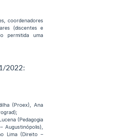
es, coordenadores
res (discentes e
o permitida uma
61/2022:
dilha (Proex), Ana
rograd);
Lucena (Pedagogia
– Augustinópolis),
o Lima (Direito –