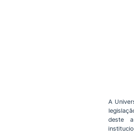
A Univer
legislaç
deste a
instituci