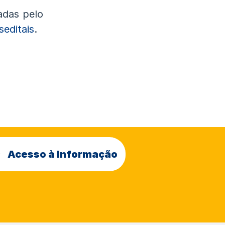
adas pelo
seditais
.
Acesso à Informação