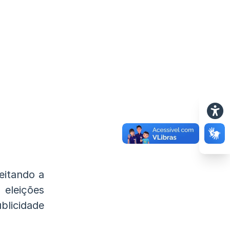
eitando a
 eleições
licidade