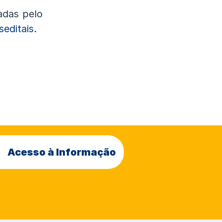
adas pelo
seditais
.
Acesso à Informação