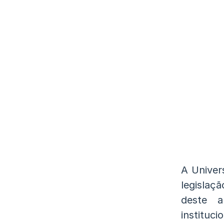
A Univer
legislaç
deste a
instituci