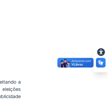
eitando a
 eleições
licidade