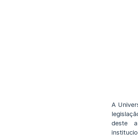
A Univer
legislaç
deste a
instituci