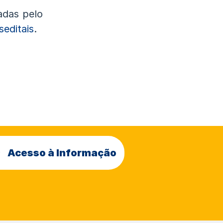
adas pelo
seditais
.
Acesso à Informação