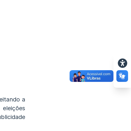
eitando a
 eleições
licidade