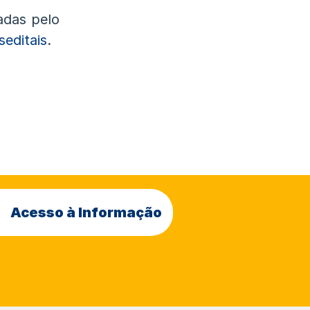
adas pelo
seditais
.
Acesso à Informação