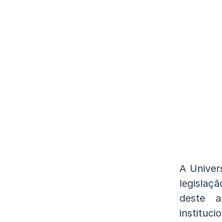
A Univer
legislaç
deste a
instituci