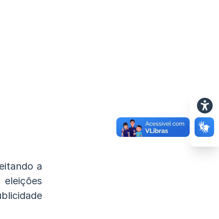
eitando a
 eleições
licidade