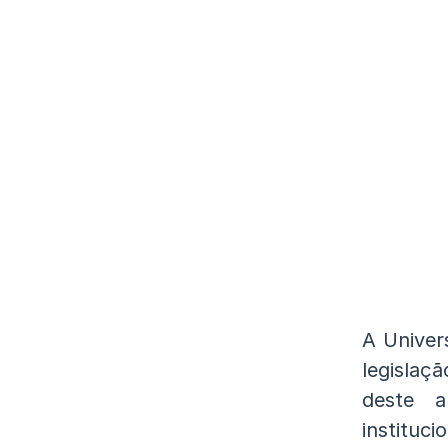
A Univer
legislaç
deste a
instituci