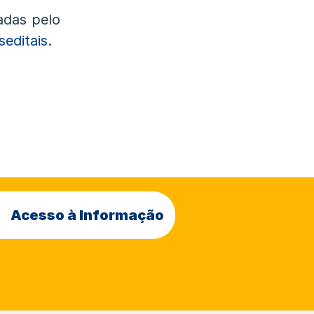
adas pelo
seditais
.
Acesso à Informação