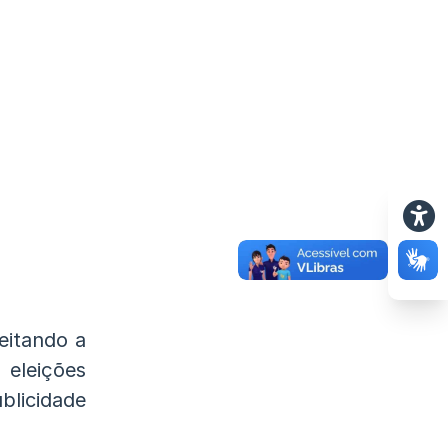
eitando a
 eleições
licidade