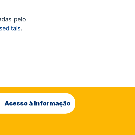
adas pelo
seditais
.
Acesso à Informação