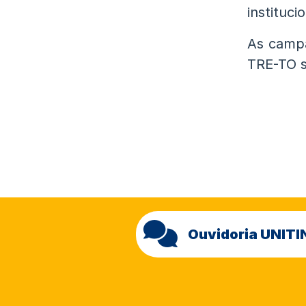
instituci
As campa
TRE-TO s
Ouvidoria UNITI