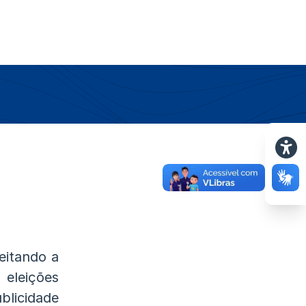
eitando a
 eleições
licidade