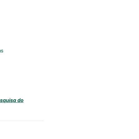
ns
esquisa do