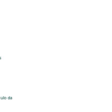
s
culo da