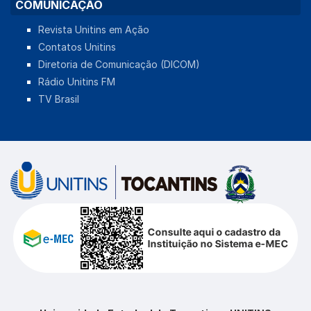
COMUNICAÇÃO
Revista Unitins em Ação
Contatos Unitins
Diretoria de Comunicação (DICOM)
Rádio Unitins FM
TV Brasil