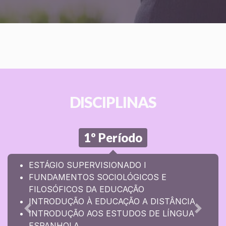
DISCIPLINAS
1º Período
ESTÁGIO SUPERVISIONADO I
FUNDAMENTOS SOCIOLÓGICOS E
FILOSÓFICOS DA EDUCAÇÃO
INTRODUÇÃO À EDUCAÇÃO A DISTÂNCIA
INTRODUÇÃO AOS ESTUDOS DE LÍNGUA
Anterior
Próxim
ESPANHOLA