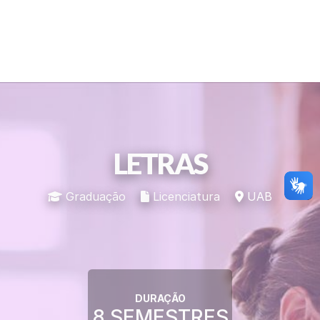
LETRAS
Graduação
Licenciatura
UAB
DURAÇÃO
8 SEMESTRES