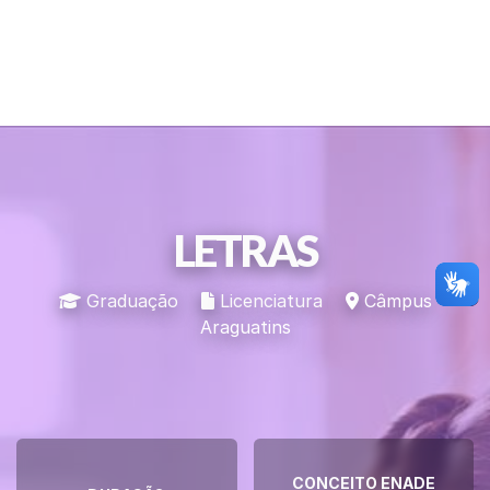
LETRAS
Graduação
Licenciatura
Câmpus
Araguatins
CONCEITO ENADE