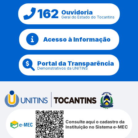
162
Ouvidoria
Geral do Estado do Tocantins
Acesso à Informação
Portal da Transparência
Demonstrativos da UNITINS