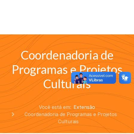
Coordenadoria de
Programas e Projetos
Culturais
Você está em:
Extensão
Coordenadoria de Programas e Projetos
Culturais