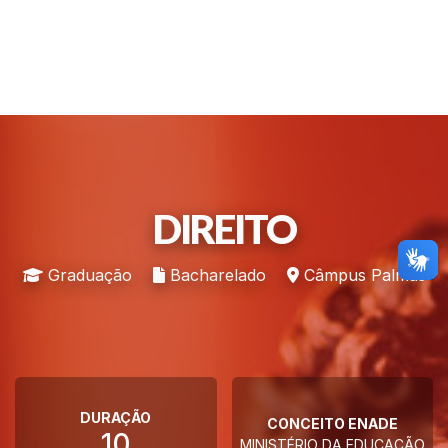
DIREITO
Graduação
Bacharelado
Câmpus Palmas
DURAÇÃO
CONCEITO ENADE
10
MINISTÉRIO DA EDUCAÇÃO