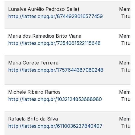
Lunalva Aurélio Pedroso Sallet
Memb
http://lattes.cnpq.br/8744928016577459
Titula
Maria dos Remédios Brito Viana
Memb
http://lattes.cnpq.br/7354061522115648
Titula
Maria Gorete Ferreira
Memb
http://lattes.cnpq.br/1757644387080248
Titula
Michele Ribeiro Ramos
Memb
http://lattes.cnpq.br/1032124853688980
Titula
Rafaela Brito da Silva
Memb
http://lattes.cnpq.br/6110036237840407
Titula