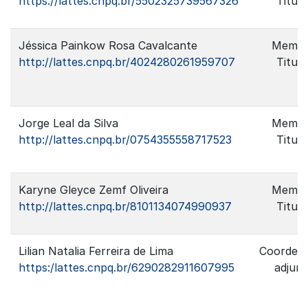
https://lattes.cnpq.br/5502325739567326
Titula
Jéssica Painkow Rosa Cavalcante
Memb
http://lattes.cnpq.br/4024280261959707
Titula
Jorge Leal da Silva
Memb
http://lattes.cnpq.br/0754355558717523
Titula
Karyne Gleyce Zemf Oliveira
Memb
http://lattes.cnpq.br/8101134074990937
Titula
Lilian Natalia Ferreira de Lima
Coorden
https:/lattes.cnpq.br/6290282911607995
adjun