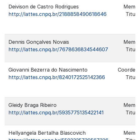
Deivison de Castro Rodrigues
Memb
http://lattes.cnpq.br/2188858490618646
Titula
Dennis Gonçalves Novais
Memb
http://lattes.cnpq.br/7678636834544607
Titula
Giovanni Bezerra do Nascimento
Coorden
http://lattes.cnpq.br/8240172525142366
Titula
Gleidy Braga Ribeiro
Memb
http://lattes.cnpq.br/5935775135422141
Titula
Hellyangela Bertalha Blascovich
Memb