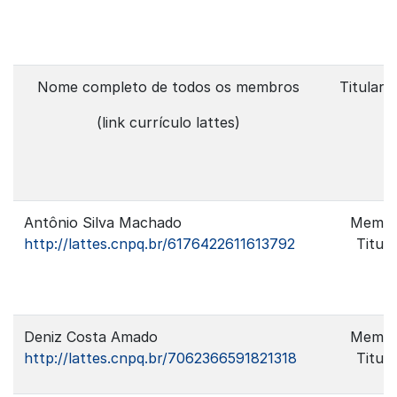
Nome completo de todos os membros
Titulari
(link currículo lattes)
Antônio Silva Machado
Memb
http://lattes.cnpq.br/6176422611613792
Titula
Deniz Costa Amado
Memb
http://lattes.cnpq.br/7062366591821318
Titula