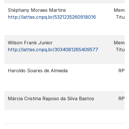
Stéphany Moraes Martins
Memb
http://lattes.cnpq.br/5321235260918016
Titula
Wilson Frank Junior
Memb
http://lattes.cnpq.br/3034081265409577
Titula
Haroldo Soares de Almeida
RPP
Márcia Cristina Raposo da Silva Bastos
RPP