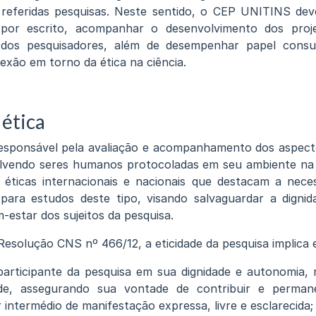
 referidas pesquisas. Neste sentido, o CEP UNITINS dev
 por escrito, acompanhar o desenvolvimento dos proj
s dos pesquisadores, além de desempenhar papel consul
exão em torno da ética na ciência.
ética
responsável pela avaliação e acompanhamento dos aspecto
olvendo seres humanos protocoladas em seu ambiente na P
s éticas internacionais e nacionais que destacam a nece
a para estudos deste tipo, visando salvaguardar a dignida
-estar dos sujeitos da pesquisa.
esolução CNS nº 466/12, a eticidade da pesquisa implica 
participante da pesquisa em sua dignidade e autonomia,
dade, assegurando sua vontade de contribuir e perma
 intermédio de manifestação expressa, livre e esclarecida;