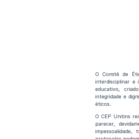
O Comitê de Éti
interdisciplinar 
educativo, cria
integridade e dig
éticos.
O CEP Unitins re
parecer, devidam
impessoalidade, t
protocolos podem 