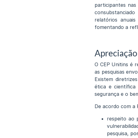
participantes nas
consubstanciado
relatórios anuai
fomentando a refl
Apreciação 
O CEP Unitins é 
as pesquisas env
Existem diretrize
ética e científic
segurança e o bem
De acordo com a R
respeito ao 
vulnerabili
pesquisa, por