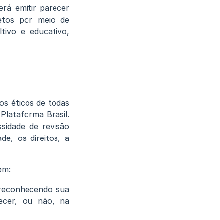
erá emitir parecer
etos por meio de
tivo e educativo,
s éticos de todas
lataforma Brasil.
ssidade de revisão
de, os direitos, a
em:
 reconhecendo sua
necer, ou não, na