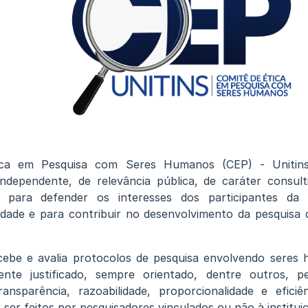
ca em Pesquisa com Seres Humanos (CEP) - Unitin
e independente, de relevância pública, de caráter consulti
do para defender os interesses dos participantes da
nidade e para contribuir no desenvolvimento da pesquisa
cebe e avalia protocolos de pesquisa envolvendo seres 
ente justificado, sempre orientado, dentre outros, pe
ransparência, razoabilidade, proporcionalidade e eficiê
ser feitos por pesquisadores vinculados ou não à institui