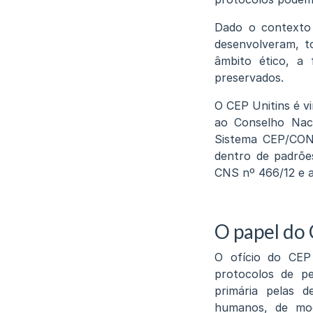
Dado o contexto 
desenvolveram, to
âmbito ético, a 
preservados.
O CEP Unitins é v
ao Conselho Naci
Sistema CEP/CONE
dentro de padrões
CNS nº 466/12 e 
O papel do
O ofício do CEP
protocolos de pe
primária pelas d
humanos, de modo