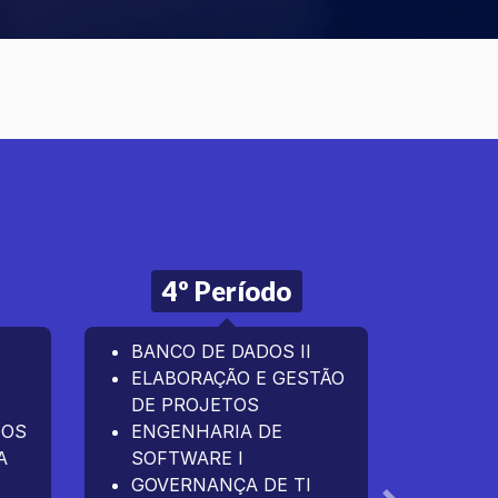
4º Período
5
BANCO DE DADOS II
COM
ELABORAÇÃO E GESTÃO
ORIE
DE PROJETOS
ENGE
DOS
ENGENHARIA DE
SOFT
A
SOFTWARE I
PROG
GOVERNANÇA DE TI
DISP