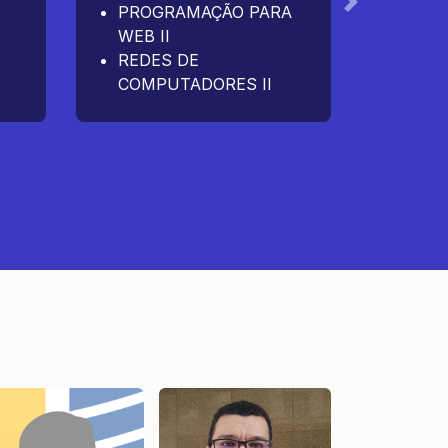
PROGRAMAÇÃO PARA
PROJ
Próximo
WEB II
EXTE
REDES DE
INTE
COMPUTADORES II
SEGU
INFO