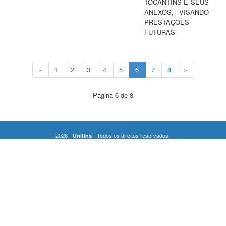
TOCANTINS E SEUS
ANEXOS, VISANDO
PRESTAÇÕES
FUTURAS
«
1
2
3
4
5
6
7
8
»
Página 6 de 8
2026 -
- Todos os direitos reservados.
Unitins