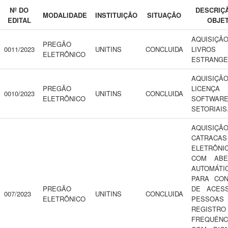
Nº DO
DESCRIÇ
MODALIDADE
INSTITUIÇÃO
SITUAÇÃO
EDITAL
OBJE
AQUISIÇ
PREGÃO
0011/2023
UNITINS
CONCLUIDA
LIVROS
ELETRÔNICO
ESTRANGE
AQUISIÇ
PREGÃO
LICENÇ
0010/2023
UNITINS
CONCLUIDA
ELETRÔNICO
SOFTWAR
SETORIAIS
AQUISIÇ
CATRACAS
ELETRÔNI
COM ABE
AUTOMÁTI
PARA CON
PREGÃO
DE ACES
007/2023
UNITINS
CONCLUIDA
ELETRÔNICO
PESSO
REGIST
FREQUÊNC