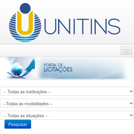
Início
Ata de Registro de Preço
IRP
CPL
Fornecedor
Leis e Decretos
Pesquisar
Fale Conosco