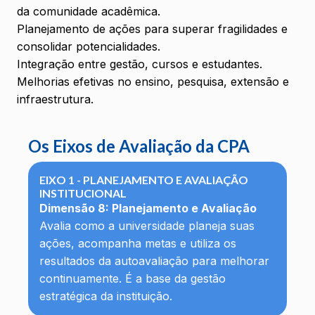
da comunidade acadêmica.
Planejamento de ações para superar fragilidades e
consolidar potencialidades.
Integração entre gestão, cursos e estudantes.
Melhorias efetivas no ensino, pesquisa, extensão e
infraestrutura.
Os Eixos de Avaliação da CPA
EIXO 1 - PLANEJAMENTO E AVALIAÇÃO
INSTITUCIONAL
Dimensão 8: Planejamento e Avaliação
Avalia como a universidade planeja suas
ações, acompanha metas e utiliza os
resultados da autoavaliação para melhorar
continuamente. É a base da gestão
estratégica da instituição.