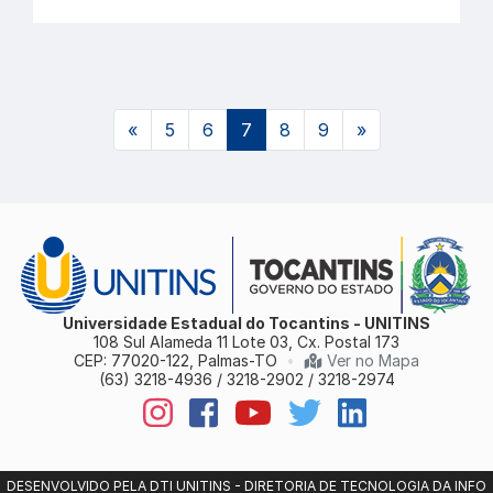
(atual)
«
5
6
7
8
9
»
Universidade Estadual do Tocantins - UNITINS
108 Sul Alameda 11 Lote 03, Cx. Postal 173
CEP: 77020-122, Palmas-TO
•
Ver no Mapa
(63) 3218-4936 / 3218-2902 / 3218-2974
DESENVOLVIDO PELA DTI UNITINS - DIRETORIA DE TECNOLOGIA DA INFO