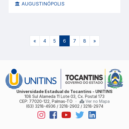
AUGUSTINÓPOLIS
(atual)
«
4
5
6
7
8
»
Universidade Estadual do Tocantins - UNITINS
108 Sul Alameda 11 Lote 03, Cx. Postal 173
CEP: 77020-122, Palmas-TO
•
Ver no Mapa
(63) 3218-4936 / 3218-2902 / 3218-2974