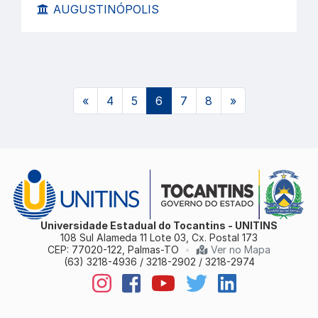
AUGUSTINÓPOLIS
(atual)
«
4
5
6
7
8
»
Universidade Estadual do Tocantins - UNITINS
108 Sul Alameda 11 Lote 03, Cx. Postal 173
CEP: 77020-122, Palmas-TO
•
Ver no Mapa
(63) 3218-4936 / 3218-2902 / 3218-2974