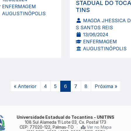
STADUAL DO TOC
ENFERMAGEM
TINS
AUGUSTINÓPOLIS
MAGDA JHESSICA 
S SANTOS REIS
13/06/2024
ENFERMAGEM
AUGUSTINÓPOLIS
(atual)
«
Anterior
4
5
6
7
8
Próxima
»
Universidade Estadual do Tocantins - UNITINS
108 Sul Alameda 11 Lote 03, Cx. Postal 173
CEP: 77020-122, Palmas-TO
•
Ver no Mapa