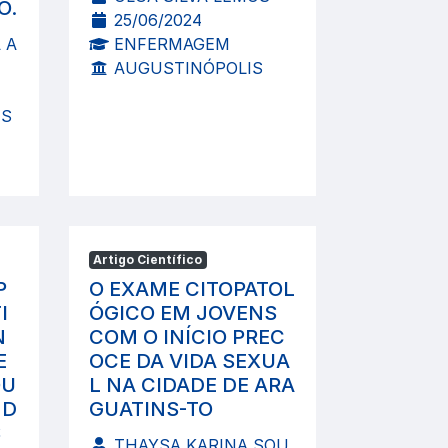
O.
25/06/2024
 A
ENFERMAGEM
AUGUSTINÓPOLIS
IS
Artigo Científico
P
O EXAME CITOPATOL
I
ÓGICO EM JOVENS
N
COM O INÍCIO PREC
E
OCE DA VIDA SEXUA
QU
L NA CIDADE DE ARA
 D
GUATINS-TO
S
THAYSA KARINA SOU