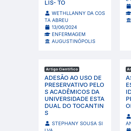
LIS- TO
WETHLLANNY DA COS
TA ABREU
13/06/2024
ENFERMAGEM
AUGUSTINÓPOLIS
Artigo Científico
Ar
ADESÃO AO USO DE
A
PRESERVATIVO PELO
E
S ACADÊMICOS DA
I
UNIVERSIDADE ESTA
P
DUAL DO TOCANTIN
O
S
STEPHANY SOUSA SI
A
LVA