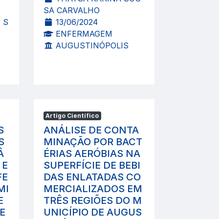
SA CARVALHO
 S
13/06/2024
ENFERMAGEM
AUGUSTINÓPOLIS
Artigo Científico
S
ANÁLISE DE CONTA
S
MINAÇÃO POR BACT
Â
ÉRIAS AERÓBIAS NA
 E
SUPERFÍCIE DE BEBI
FE
DAS ENLATADAS CO
MI
MERCIALIZADOS EM
E
TRÊS REGIÕES DO M
E
UNICÍPIO DE AUGUS