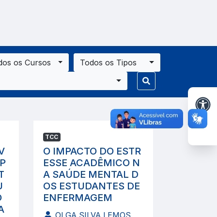
dos os Cursos
Todos os Tipos
TCC
V
O IMPACTO DO ESTR
P
ESSE ACADÊMICO N
T
A SAÚDE MENTAL D
U
OS ESTUDANTES DE
O
ENFERMAGEM
A
OLGA SILVA LEMOS