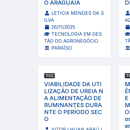
O ARAGUAIA
D
LETICIA MENDES DA S
ILVA
A
26/11/2025
TECNOLOGIA EM GES
TÃO DO AGRONEGÓCIO
T
PARAÍSO
TCC
T
VIABILIDADE DA UTI
M
LIZAÇÃO DE UREIA N
Ê
A ALIMENTAÇÃO DE
E
RUMINANTES DURA
M
NTE O PERÍODO SEC
O
O
o
er
VITOR LHUAN ARAÚJ