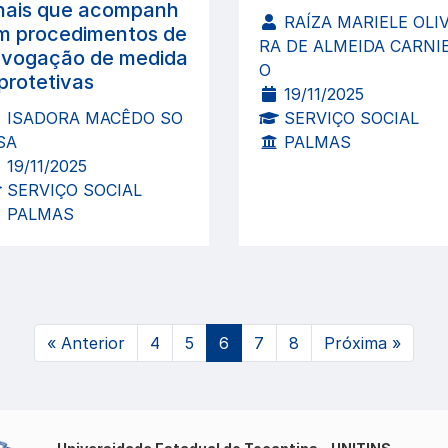
nais que acompanh
RAÍZA MARIELE OLIV
m procedimentos de
RA DE ALMEIDA CARNI
evogação de medida
O
 protetivas
19/11/2025
ISADORA MACÊDO SO
SERVIÇO SOCIAL
SA
PALMAS
19/11/2025
SERVIÇO SOCIAL
PALMAS
(atual)
«
Anterior
4
5
6
7
8
Próxima
»