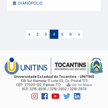
DIANÓPOLIS
(atual)
«
2
3
4
5
6
»
Universidade Estadual do Tocantins - UNITINS
108 Sul Alameda 11 Lote 03, Cx. Postal 173
CEP: 77020-122, Palmas-TO
•
Ver no Mapa
(63) 3218-4936 / 3218-2902 / 3218-2974