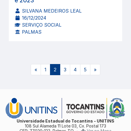
e 2023
SILVANA MEDEIROS LEAL
16/12/2024
SERVIÇO SOCIAL
PALMAS
(atual)
«
1
2
3
4
5
»
Universidade Estadual do Tocantins - UNITINS
108 Sul Alameda 11 Lote 03, Cx. Postal 173
CEP: 77020-122, Palmas-TO
•
Ver no Mapa