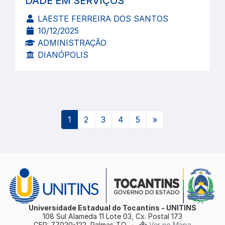
DADE EM SERVIÇOS
LAESTE FERREIRA DOS SANTOS
10/12/2025
ADMINISTRAÇÃO
DIANÓPOLIS
(atual)
1
2
3
4
5
»
Universidade Estadual do Tocantins - UNITINS
108 Sul Alameda 11 Lote 03, Cx. Postal 173
CEP: 77020-122, Palmas-TO
•
Ver no Mapa