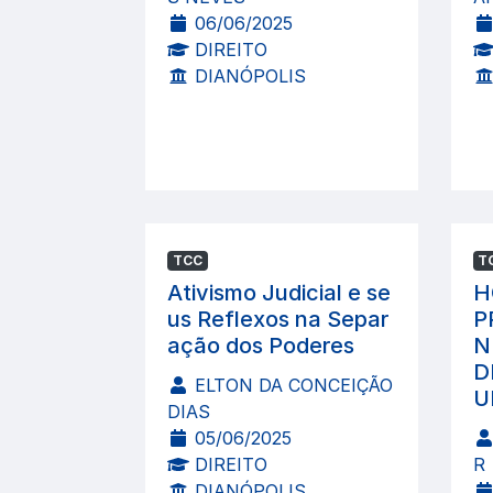
06/06/2025
DIREITO
DIANÓPOLIS
TCC
T
Ativismo Judicial e se
H
us Reflexos na Separ
P
ação dos Poderes
N
D
ELTON DA CONCEIÇÃO
U
DIAS
05/06/2025
DIREITO
R
DIANÓPOLIS