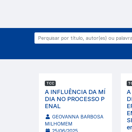
TCC
T
A INFLUÊNCIA DA MÍ
A
DIA NO PROCESSO P
D
ENAL
E
E
GEOVANNA BARBOSA
S
MILHOMEM
e
25/06/2025