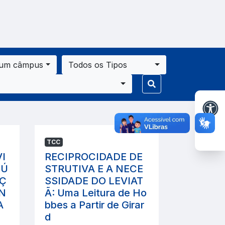
 um câmpus
Todos os Tipos
TCC
I
RECIPROCIDADE DE
 Ú
STRUTIVA E A NECE
NÇ
SSIDADE DO LEVIAT
 N
Ã: Uma Leitura de Ho
A
bbes a Partir de Girar
d