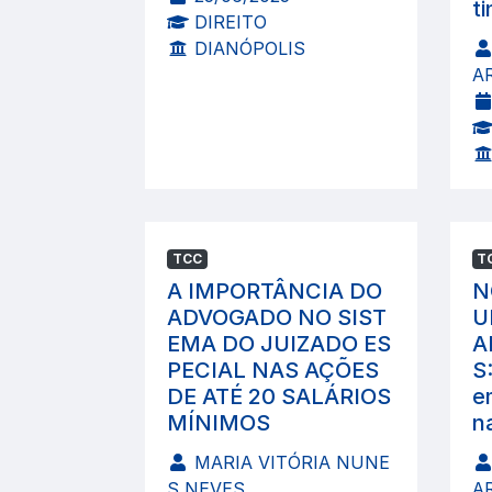
ti
DIREITO
DIANÓPOLIS
A
TCC
T
A IMPORTÂNCIA DO
N
ADVOGADO NO SIST
U
EMA DO JUIZADO ES
A
PECIAL NAS AÇÕES
S
DE ATÉ 20 SALÁRIOS
e
MÍNIMOS
n
MARIA VITÓRIA NUNE
S NEVES
A