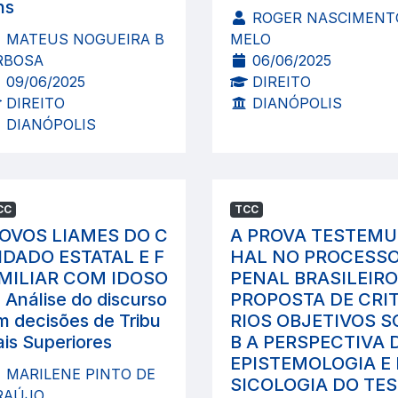
ns
ROGER NASCIMENT
MATEUS NOGUEIRA B
MELO
RBOSA
06/06/2025
09/06/2025
DIREITO
DIREITO
DIANÓPOLIS
DIANÓPOLIS
CC
TCC
OVOS LIAMES DO C
A PROVA TESTEM
IDADO ESTATAL E F
HAL NO PROCESS
MILIAR COM IDOSO
PENAL BRASILEIRO
: Análise do discurso
PROPOSTA DE CRI
m decisões de Tribu
RIOS OBJETIVOS S
ais Superiores
B A PERSPECTIVA 
EPISTEMOLOGIA E 
MARILENE PINTO DE
SICOLOGIA DO TE
RAÚJO