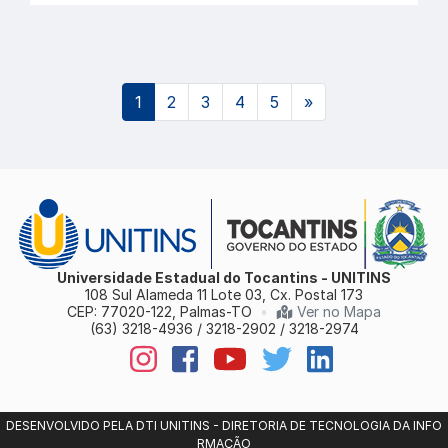
(atual)
1
2
3
4
5
»
Universidade Estadual do Tocantins - UNITINS
108 Sul Alameda 11 Lote 03, Cx. Postal 173
CEP: 77020-122, Palmas-TO
•
Ver no Mapa
(63) 3218-4936 / 3218-2902 / 3218-2974
DESENVOLVIDO PELA DTI UNITINS - DIRETORIA DE TECNOLOGIA DA INFO
RMAÇÃO