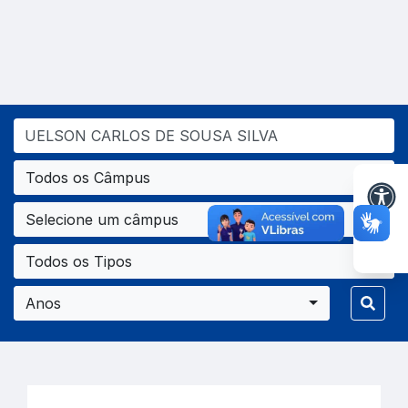
Todos os Câmpus
Selecione um câmpus
Todos os Tipos
Anos