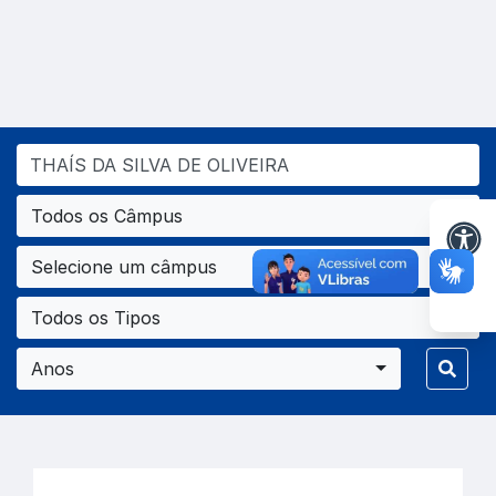
Todos os Câmpus
Selecione um câmpus
Todos os Tipos
Anos