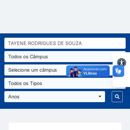
Todos os Câmpus
Selecione um câmpus
Todos os Tipos
Anos