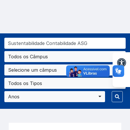
Todos os Câmpus
Selecione um câmpus
Todos os Tipos
Anos