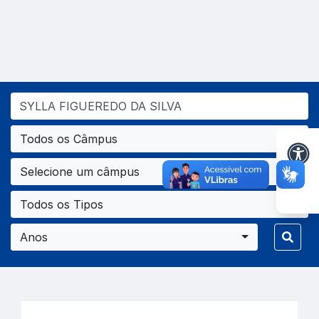
Todos os Câmpus
Selecione um câmpus
Todos os Tipos
Anos