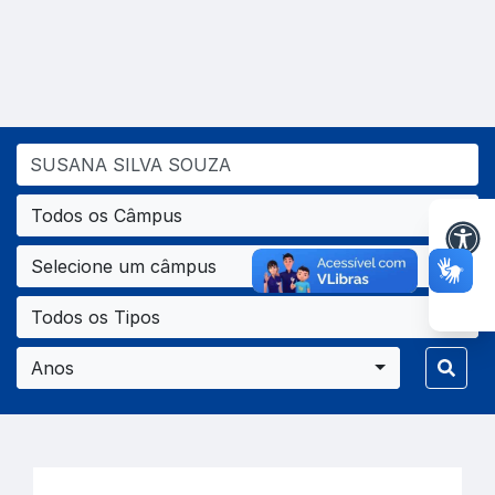
Todos os Câmpus
Selecione um câmpus
Todos os Tipos
Anos