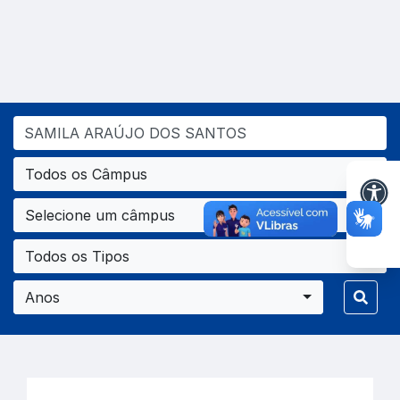
Todos os Câmpus
Selecione um câmpus
Todos os Tipos
Anos