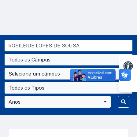
Todos os Câmpus
Selecione um câmpus
Todos os Tipos
Anos