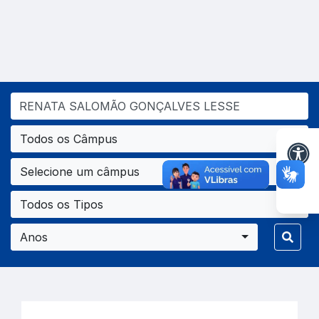
Todos os Câmpus
Selecione um câmpus
Todos os Tipos
Anos