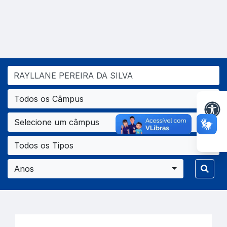
Todos os Câmpus
Selecione um câmpus
Todos os Tipos
Anos