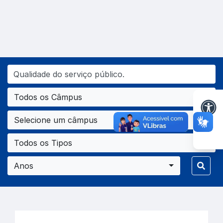
Todos os Câmpus
Selecione um câmpus
Todos os Tipos
Anos