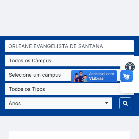
Todos os Câmpus
Selecione um câmpus
Todos os Tipos
Anos